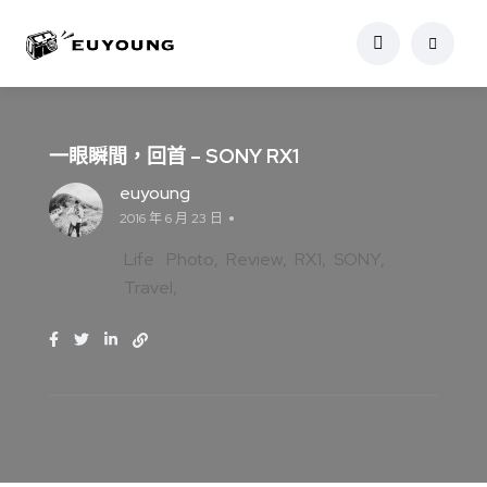
一眼瞬間，回首 – SONY RX1
euyoung
2016 年 6 月 23 日
Life
Photo
Review
RX1
SONY
Travel