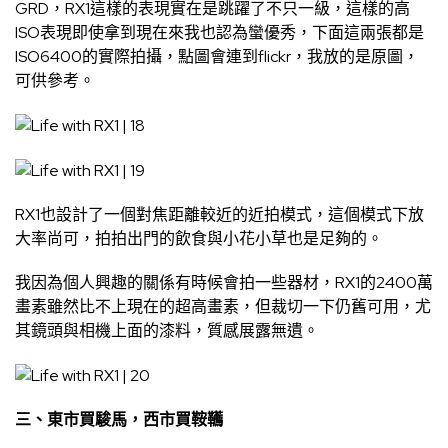
GRD，RX1這樣的表現實在是跳躍了不只一級，這樣的高
ISO表現即使拿到現在來我也認為蠻優秀，下面這兩張都是
ISO6400的實際拍攝，點圖會連到flickr，我放的是原圖，
可供參考。
RX1也設計了一個對焦距離較近的近拍模式，這個模式下放
大率尚可，拍拍出門的飲食與小花小草也是足夠的。
我因為個人興趣的關係有時候會拍一些器材，RX1的2400萬
畫素雖然比不上現在的超高畫素，但裁切一下仍舊可用，尤
其鏡頭與相機上面的漆料，質感展露無遺。
三、東市買駿馬，西市買鞍韉