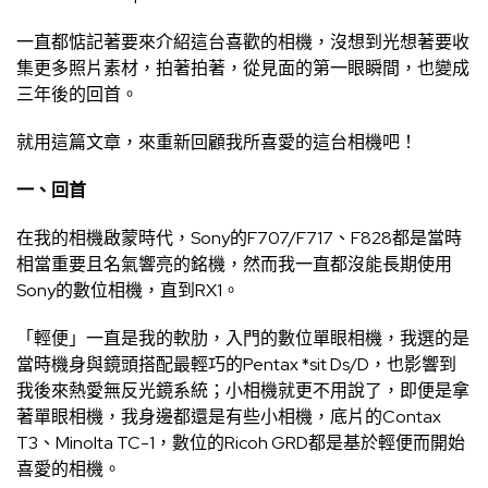
一直都惦記著要來介紹這台喜歡的相機，沒想到光想著要收
集更多照片素材，拍著拍著，從見面的第一眼瞬間，也變成
三年後的回首。
就用這篇文章，來重新回顧我所喜愛的這台相機吧！
一、回首
在我的相機啟蒙時代，Sony的F707/F717、F828都是當時
相當重要且名氣響亮的銘機，然而我一直都沒能長期使用
Sony的數位相機，直到RX1。
「輕便」一直是我的軟肋，入門的數位單眼相機，我選的是
當時機身與鏡頭搭配最輕巧的Pentax *sit Ds/D，也影響到
我後來熱愛無反光鏡系統；小相機就更不用說了，即便是拿
著單眼相機，我身邊都還是有些小相機，底片的Contax
T3、Minolta TC-1，數位的Ricoh GRD都是基於輕便而開始
喜愛的相機。