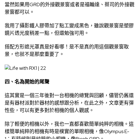
當然如果用GRD的外接觀景窗或者是福輪達、蔡司的外接觀
景窗都可以。
我用了攝影鐵人膠帶加了點工變成黑色，雖說觀景窗是塑膠
鏡片透光度稍差一點，但還勉強可用。
搭配方形遮光罩真是好看哪！是不是真的用這個觀景窗取
景，也就不是那麼重要了。
四、名為開始的尾聲
這其實是一個三年後對一台相機的總覽與回顧，儘管仍舊還
是有器材派對於器材的感想跟分析，在此之外，文章更有彈
性些，可以有更多對於相機的個人觀感。
除了輕便的相機以外，我也一直都喜歡簡單純粹的相機。這
樣簡單純粹的相機有時是樸實的單眼相機，像Olympus E-
1；有時候則是純粹的小相機，像Ricoh GRD。