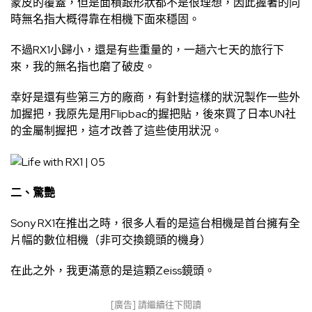
蒙皮的覆蓋，但是面積跟形狀都不是很理想，因此握著的同
時無名指大概得靠在相機下面來穩固。
不過RX1小歸小，還是有些重量的，一趟六七天的旅行下
來，我的無名指也磨了破皮。
幸好是還有些第三方的廠商，有針對這樣的狀況製作一些外
加握把，我原先是用Flipbac的握把貼，後來買了日本UN社
的金屬制握把，這才改善了這些使用狀況。
二、驚艷
Sony RX1在推出之時，很多人看的是這台相機是首台擁有全
片幅的數位相機（非可交換鏡頭的機身）
在此之外，我更滿意的是這顆Zeiss鏡頭。
[廣告] 請繼續往下閱讀