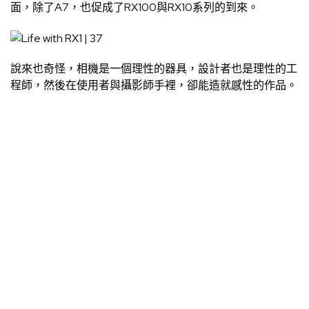
面，除了A7，也促成了RX100與RX10系列的到來。
說來也奇怪，相機是一個理性的器具，設計者也是理性的工
程師，然後在使用者與攝影師手裡，卻能造就感性的作品。
但總還是有個理性的相機，在操作的時候能感受到設計者努
力往用戶的體驗靠攏，融合量化和質化的成品。
我想，RX1就會是那樣具備理性跟感性的相機。
Sony RX1並不完美，但確實是近年來我難得特別喜愛的相
機。
[廣告] 請繼續往下閱讀