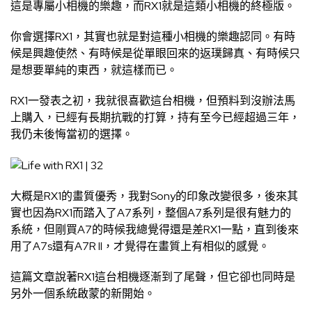
這是專屬小相機的樂趣，而RX1就是這類小相機的終極版。
你會選擇RX1，其實也就是對這種小相機的樂趣認同。有時
候是興趣使然、有時候是從單眼回來的返璞歸真、有時候只
是想要單純的東西，就這樣而已。
RX1一發表之初，我就很喜歡這台相機，但預料到沒辦法馬
上購入，已經有長期抗戰的打算，持有至今已經超過三年，
我仍未後悔當初的選擇。
大概是RX1的畫質優秀，我對Sony的印象改變很多，後來其
實也因為RX1而踏入了A7系列，整個A7系列是很有魅力的
系統，但剛買A7的時候我總覺得還是差RX1一點，直到後來
用了A7s還有A7R II，才覺得在畫質上有相似的感覺。
這篇文章說著RX1這台相機逐漸到了尾聲，但它卻也同時是
另外一個系統啟蒙的新開始。