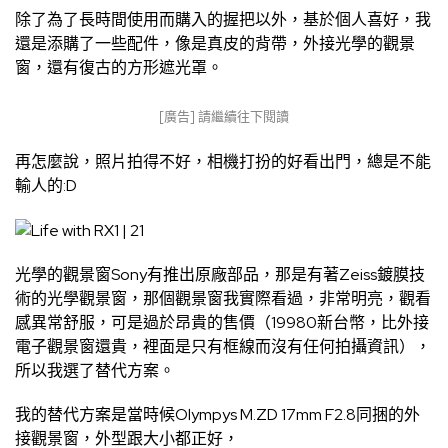
除了為了長時間使用而購入的握把以外，基於個人喜好，我
還是添購了一些配件，像是真皮的背帶，外接光學的觀景
窗，還有復古的方形遮光罩。
[廣告] 請繼續往下閱讀
再怎麼說，照片拍得不好，相機打扮的好看出門，總是不能
輸人的:D
光學的觀景窗Sony有推出原廠部品，那是有著Zeiss鍍膜技
術的光學觀景窗，那個觀景窗我實際看過，非常明亮，觀看
感異常舒服，可是過於昂貴的售價（19980新台幣，比外接
電子觀景窗還貴，裡面是只有框線而沒有任何拍攝資訊），
所以我選了替代方案。
我的替代方案是當時候Olympys M.ZD 17mm F2.8同捆的外
接觀景窗，外型跟大小都正好，