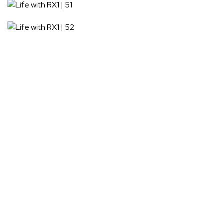
兩年前在發表會的體驗：
一眼瞬間，回首 – SONY
RX1（零）初見即別離
SONY RX1快問快答
My
I
nsta
G
ram
@euyoung